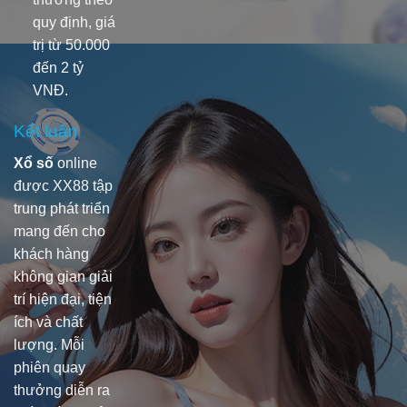
quy định, giá
trị từ 50.000
đến 2 tỷ
VNĐ.
Kết luận
Xổ số
online
được XX88 tập
trung phát triển
mang đến cho
khách hàng
không gian giải
trí hiện đại, tiện
ích và chất
lượng. Mỗi
phiên quay
thưởng diễn ra