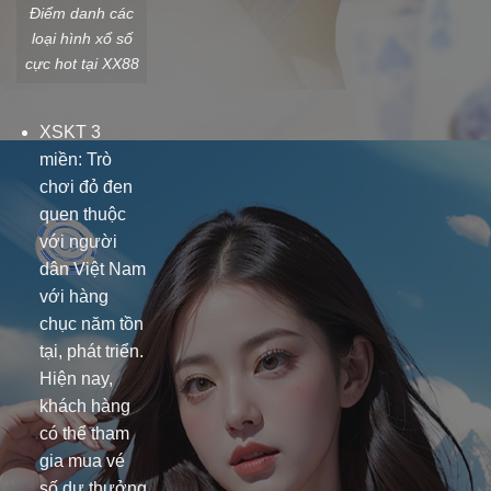
Điểm danh các
loại hình xổ số
cực hot tại XX88
XSKT 3
miền: Trò
chơi đỏ đen
quen thuộc
với người
dân Việt Nam
với hàng
chục năm tồn
tại, phát triển.
Hiện nay,
khách hàng
có thể tham
gia mua vé
số dự thưởng