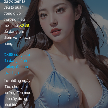
được xem là
yếu tố quan
trọng giúp
thương hiệu
mới như
XX88
dễ dàng ghi
điểm với khách
hàng.
XX88 cung cấp
đa dạng sảnh
Lottery để bạn
lựa chọn
Từ những ngày
đầu, chúng tôi
hướng đến mục
tiêu xây dựng,
phát triển hệ