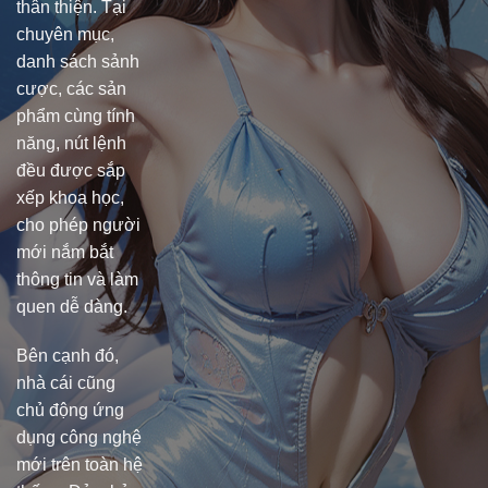
thân thiện. Tại
chuyên mục,
danh sách sảnh
cược, các sản
phẩm cùng tính
năng, nút lệnh
đều được sắp
xếp khoa học,
cho phép người
mới nắm bắt
thông tin và làm
quen dễ dàng.
Bên cạnh đó,
nhà cái cũng
chủ động ứng
dụng công nghệ
mới trên toàn hệ